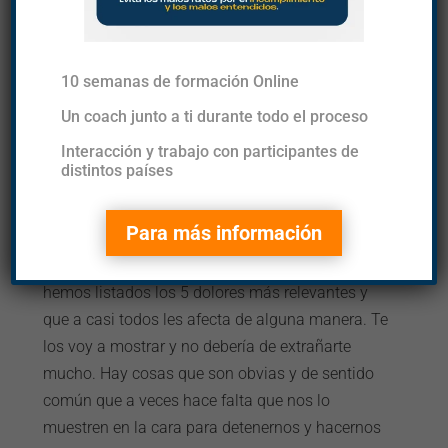
10 semanas de formación Online
Un coach junto a ti durante todo el proceso
En mis redes sociales y también por esta vía
Interacción y trabajo con participantes de
hemos venido hablando de los 30 dolores que
distintos países
padecen los Profesionales, Gerentes, Lideres y
Emprendedores en su quehacer diario.
Para más información
Después de mucho intercambiar con ustedes,
hemos listados los 5 dolores más relevantes y
que a casi todos les afecta de alguna manera. Te
los voy a mostrar y no debería de extrañarte
mucho. Hay cosas que son obvias y de sentido
común que a veces hace falta que nos lo
muestren en la cara para detenernos y hacernos