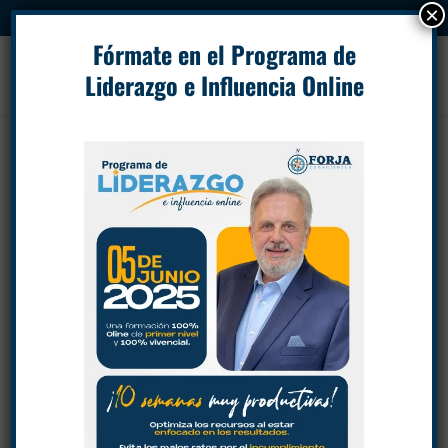
×
.
Fórmate en el Programa de
Liderazgo e Influencia Online
Los 5 “dolores” que más duelen
por
Eduardo Martí
|
Jun 24, 2019
|
Liderazgo
|
6
Comentarios