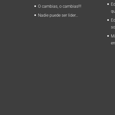
Ed
O cambias, o cambias!!!
q
Nadie puede ser líder…
Ed
so
Ma
e