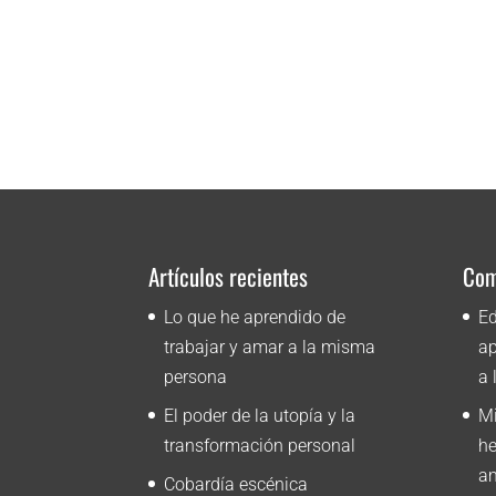
Artículos recientes
Com
Lo que he aprendido de
Ed
trabajar y amar a la misma
ap
persona
a 
El poder de la utopía y la
M
transformación personal
he
am
Cobardía escénica