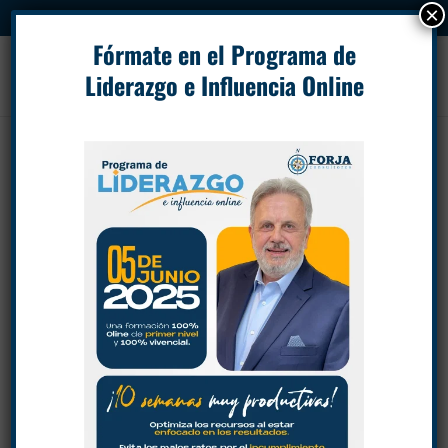
×
.
Fórmate en el Programa de
Liderazgo e Influencia Online
Los 30 «dolores» del
profesional
por
Eduardo Martí
|
Abr 23, 2019
|
Eduardo Martí
,
Efectividad
,
Gerencia
,
Lider
,
Liderazgo
,
Tiempo
|
348
Comentarios