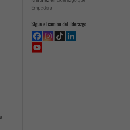
Martínez
en
Liderazgo que
Empodera
Sigue el camino del liderazgo
la