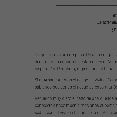
_________________________________
M
La total a
¿Y
_________________________________
Y aquí la cosa se complica. Resulta ser que
decir, cuando cuando no estamos en el Amo
inspiración. Por ahora, regresemos al tema de
Si al Amar corremos el riesgo de vivir el Do
sabiendo que corres el riesgo de encontrar Do
Recuerdo muy claro el caso de una querida a
conocieron hace muchísimos años superficia
seducción. Él vive en España, ella en Venez