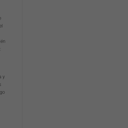
e
el
ién
:
a y
s
zgo