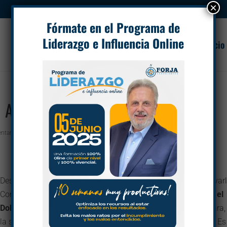
×
Fórmate en el Programa de
Liderazgo e Influencia Online
Inicio
el AMOR
ntarios
Desde que lo escuché he estado siempre pendiente de observarl
Confieso que al principio no lo entendía…
¿Cómo es eso que el
Dolor es la sombra del Amor?
No es lo contrario ni la otra cara,
la sombra, es decir, que siempre va con él, que lo acompaña. Es