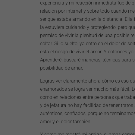
experiencia y mi reacción inmediata fue de qu
relación por internet y sobre todo cuando me
ser que estaba amando en la distancia. Ella 
la estuviera cuidando y protegiendo, pero que
permiso de vivir la plenitud de una posible r
soltar. Si lo suelto, ya entro en el dolor de s
está el riesgo de vivir el amor. Y entonces yo
Aprenderé, buscaré maneras, técnicas para sal
posibilidad de amar.
Logras ver claramente ahora cómo es eso que
enamorados se logra ver mucho más fácil. L
como en relaciones entre personas que traba
y de jefatura no hay facilidad de tener tratos
auténticos, confiados, porque no terminamos
amor y el dolor también.
Y como me mostró mi amiga, si amas corres el 