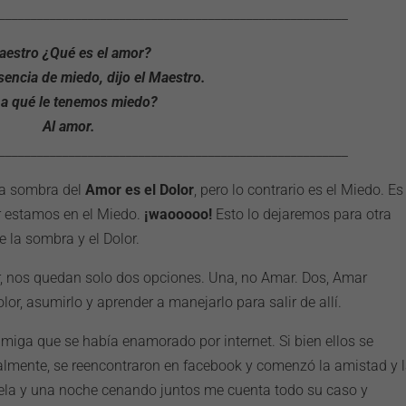
_______________________________________________________
aestro ¿Qué es el amor?
usencia de miedo, dijo el Maestro.
 a qué le tenemos miedo?
Al amor.
_______________________________________________________
 la sombra del
Amor es el Dolor
, pero lo contrario es el Miedo. Es
r estamos en el Miedo.
¡waooooo!
Esto lo dejaremos para otra
 la sombra y el Dolor.
lor, nos quedan solo dos opciones. Una, no Amar. Dos, Amar
lor, asumirlo y aprender a manejarlo para salir de allí.
miga que se había enamorado por internet. Si bien ellos se
lmente, se reencontraron en facebook y comenzó la amistad y 
uela y una noche cenando juntos me cuenta todo su caso y