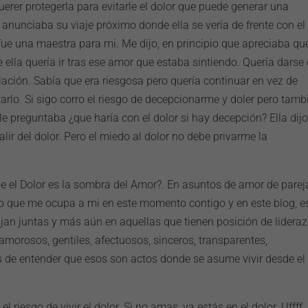
erer protegerla para evitarle el dolor que puede generar una
 anunciaba su viaje próximo donde ella se vería de frente con el
fue una maestra para mi. Me dijo, en principio que apreciaba qu
 ella quería ir tras ese amor que estaba sintiendo. Quería darse 
elación. Sabía que era riesgosa pero quería continuar en vez de
oltarlo. Si sigo corro el riesgo de decepcionarme y doler pero tamb
 le preguntaba ¿que haría con el dolor si hay decepción? Ella dijo
ir del dolor. Pero el miedo al dolor no debe privarme la
 el Dolor es la sombra del Amor?. En asuntos de amor de parej
o que me ocupa a mi en este momento contigo y en este blog, e
jan juntas y más aún en aquellas que tienen posición de lidera
 amorosos, gentiles, afectuosos, sinceros, transparentes,
 de entender que esos son actos donde se asume vivir desde el
riesgo de vivir el dolor. Si no amas, ya estás en el dolor. Uffff