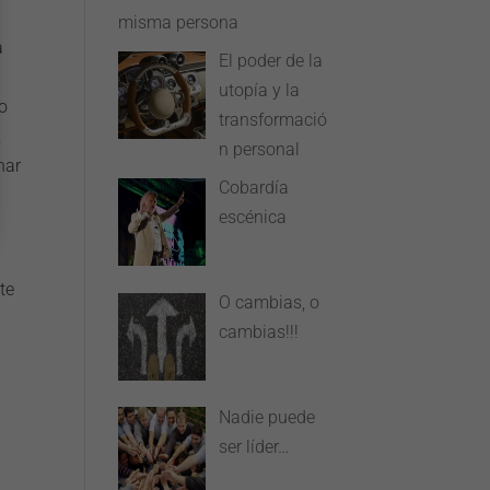
misma persona
a
El poder de la
utopía y la
o
transformació
,
n personal
har
Cobardía
escénica
te
O cambias, o
cambias!!!
Nadie puede
ser líder…