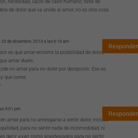
ón, necesidad, vacío de calor humano, falta de
bra de dolor que va unida al amor, no es otra cosa
l 20 de diciembre, 2013 a las 6:16 am
Responder
ecir es que amar encierra la posibilidad de dolor,
que amar duele.
ide no amar para no doler por decepción. Ese es
y que correr.
r
las 9:01 pm
Responder
n amar para no arriesgarse a sentir dolor, incluso
quilidad, para no sentir nada de incomodidad, ni
 es decir viven como anestesiados para no sentir