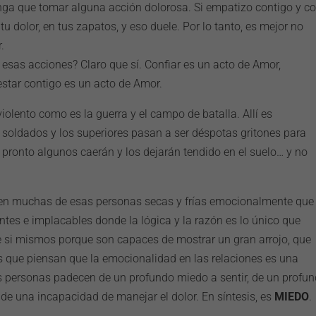
enga que tomar alguna acción dolorosa. Si empatizo contigo y c
 dolor, en tus zapatos, y eso duele. Por lo tanto, es mejor no
.
esas acciones? Claro que sí. Confiar es un acto de Amor,
estar contigo es un acto de Amor.
olento como es la guerra y el campo de batalla. Allí es
s soldados y los superiores pasan a ser déspotas gritones para
pronto algunos caerán y los dejarán tendido en el suelo… y no
.
en muchas de esas personas secas y frías emocionalmente que
ntes e implacables donde la lógica y la razón es lo único que
e si mismos porque son capaces de mostrar un gran arrojo, que
s que piensan que la emocionalidad en las relaciones es una
as personas padecen de un profundo miedo a sentir, de un profu
 de una incapacidad de manejar el dolor. En síntesis, es
MIEDO
.