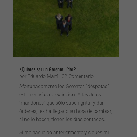
¿Quieres ser un Gerente Líder?
por
Eduardo Martí
| 32 Comentario
Afortunadamente los Gerentes “déspotas”
están en vías de extinción. A los Jefes
“mandones” que sólo saben gritar y dar
órdenes, les ha llegado su hora de cambiar,
si no lo hacen, tienen los días contados.
Si me has leído anteriormente y sigues mi